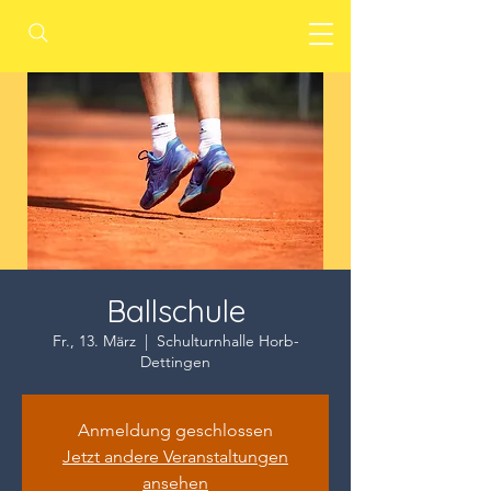
Ballschule
Fr., 13. März
  |  
Schulturnhalle Horb-
Dettingen
Anmeldung geschlossen
Jetzt andere Veranstaltungen
ansehen