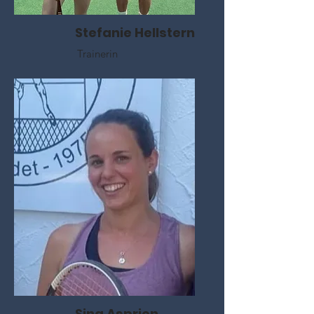
Stefanie Hellstern
Trainerin
Sina Asprion