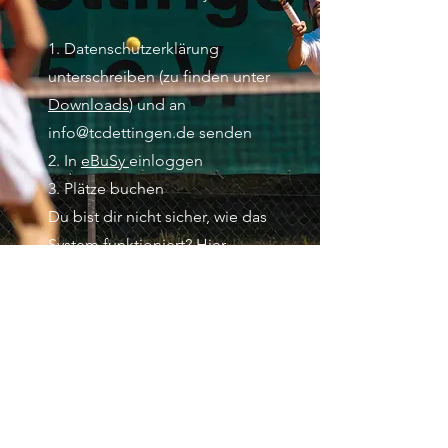
1. Datenschutzerklärung
unterschreiben (zu finden unter
Downloads
) und an
info@tcdettingen.de
senden
2. In
eBuSy
einloggen
3. Plätze buchen
Du bist dir nicht sicher, wie das
System funktioniert?
Hier
geht's zum Anleitungsvideo