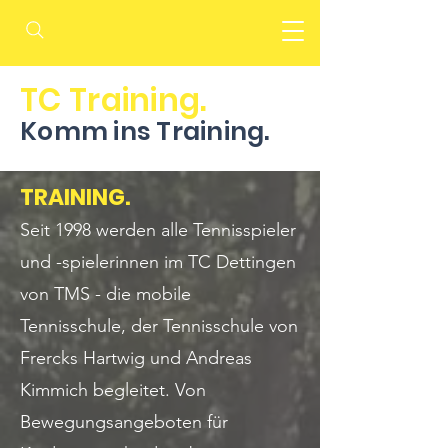
TC Training.
Komm ins Training.
TRAINING.
Seit 1998 werden alle Tennisspieler
und -spielerinnen im TC Dettingen
von TMS - die mobile
Tennisschule, der Tennisschule von
Frercks Hartwig und Andreas
Kimmich begleitet. Von
Bewegungsangeboten für