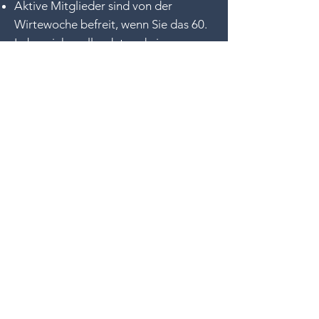
Aktive Mitglieder sind von der
Wirtewoche befreit, wenn Sie das 60.
Lebensjahr vollendet und eine
mindestens 20-jährige aktive
Mitgliedschaft zum Beginn des
Geschäftsjahres erreicht haben.
Mitgliederstimmen
"JEDER hat die Möglichkeit
sich einzubringen um im Verein
mitzuwirken - auch die
Jüngsten werden ganz GROSS
geschrieben und werden
gehört"