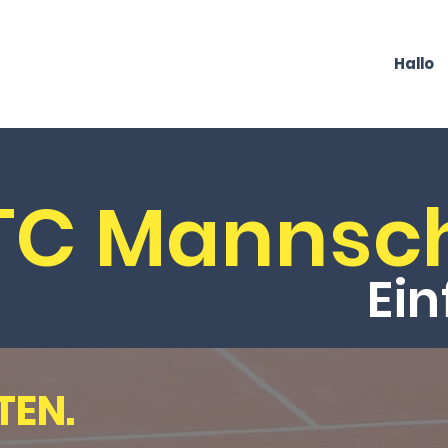
Hallo
TC Mannsch
Ein
EN.