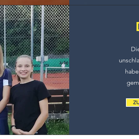
Di
unschl
habe
geme
Z