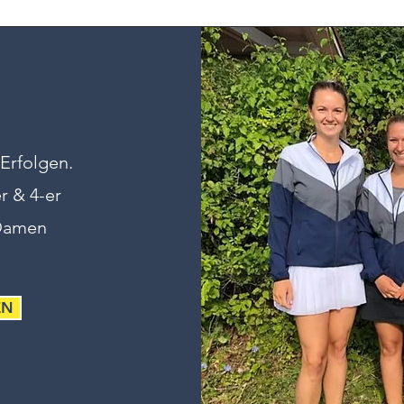
Erfolgen.
r & 4-er
-Damen
EN