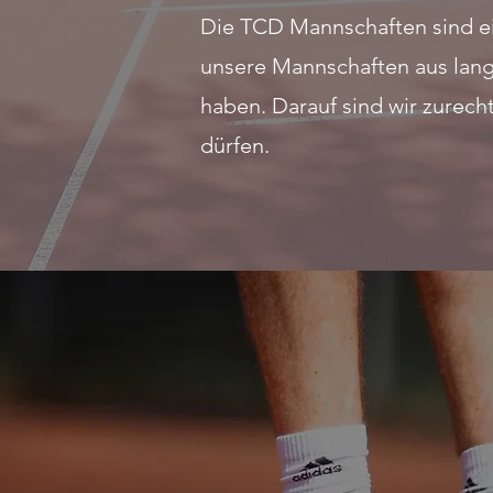
Die TCD Mannschaften sind ein
unsere Mannschaften aus lang
haben. Darauf sind wir zurech
dürfen.