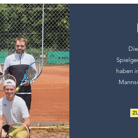
Die
Spielge
haben im
Mannsc
Z