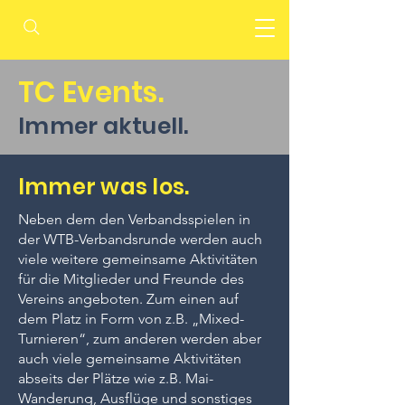
TC Events.
Immer aktuell.
Immer was los.
Neben dem den Verbandsspielen in
der WTB-Verbandsrunde werden auch
viele weitere gemeinsame Aktivitäten
für die Mitglieder und Freunde des
Vereins angeboten. Zum einen auf
dem Platz in Form von z.B. „Mixed-
Turnieren“, zum anderen werden aber
auch viele gemeinsame Aktivitäten
abseits der Plätze wie z.B. Mai-
Wanderung, Ausflüge und sonstiges