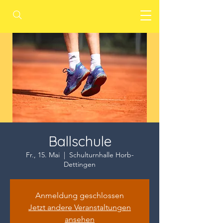
Ballschule
Fr., 15. Mai
  |  
Schulturnhalle Horb-
Dettingen
Anmeldung geschlossen
Jetzt andere Veranstaltungen
ansehen