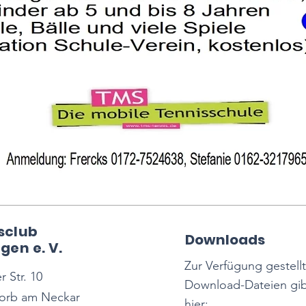
sclub
Downloads
gen e. V.
Zur Verfügung gestell
 Str. 10
Download-Dateien gib
orb am Neckar
hier: