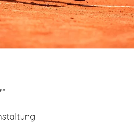
gen
nstaltung