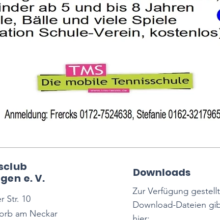
sclub
Downloads
gen e. V.
Zur Verfügung gestell
 Str. 10
Download-Dateien gib
orb am Neckar
hier: