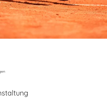
gen
nstaltung