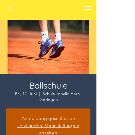
Ballschule
Fr., 12. Juni
  |  
Schulturnhalle Horb-
Dettingen
Anmeldung geschlossen
Jetzt andere Veranstaltungen
ansehen