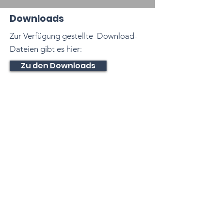
Downloads
Zur Verfügung gestellte Download-
Dateien gibt es hier:
Zu den Downloads
Tennisclub
Dettingen e. V.
Dießener Str. 10
72160 Horb am Neckar
Baden-Württemberg
Deutschland
E-Mail:
info@tcdettingen.de
Impressum
Datenschutz