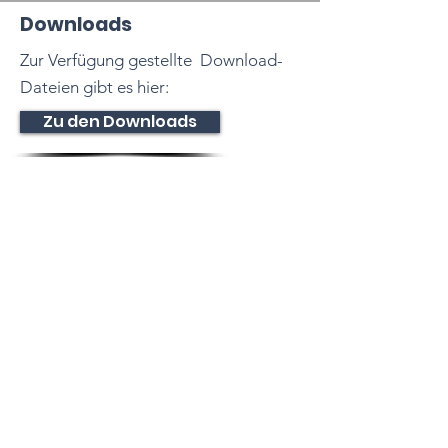
Downloads
Zur Verfügung gestellte Download-
Dateien gibt es hier:
Zu den Downloads
Tennisclub
Dettingen e. V.
Dießener Str. 10
72160 Horb am Neckar
Baden-Württemberg
Deutschland
E-Mail:
info@tcdettingen.de
Impressum
Datenschutz