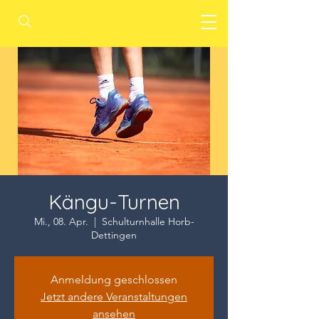
Kängu-Turnen
Mi., 08. Apr.
  |  
Schulturnhalle Horb-
Dettingen
Anmeldung geschlossen
Jetzt andere Veranstaltungen
ansehen