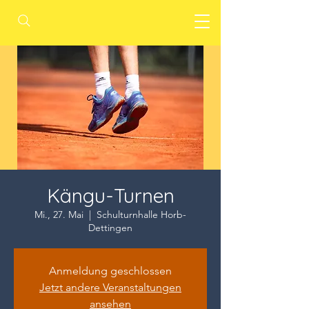
Kängu-Turnen
Mi., 27. Mai
  |  
Schulturnhalle Horb-
Dettingen
Anmeldung geschlossen
Jetzt andere Veranstaltungen
ansehen