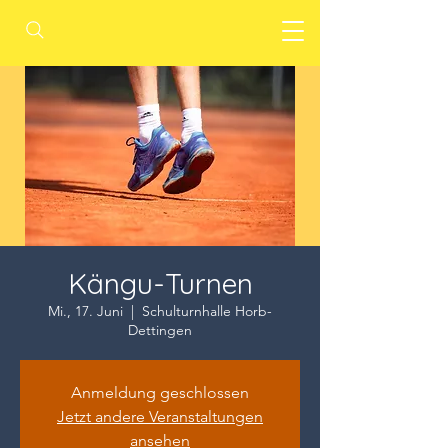
Kängu-Turnen
Mi., 17. Juni
  |  
Schulturnhalle Horb-
Dettingen
Anmeldung geschlossen
Jetzt andere Veranstaltungen
ansehen