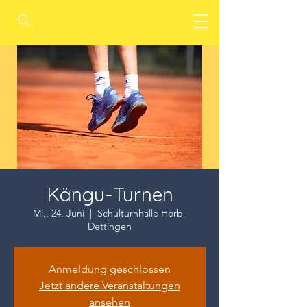
Kängu-Turnen
Mi., 24. Juni
  |  
Schulturnhalle Horb-
Dettingen
Anmeldung geschlossen
Jetzt andere Veranstaltungen
ansehen