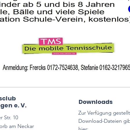
sclub
Downloads
gen e. V.
Zur Verfügung gestell
 Str. 10
Download-Dateien gib
orb am Neckar
hier: