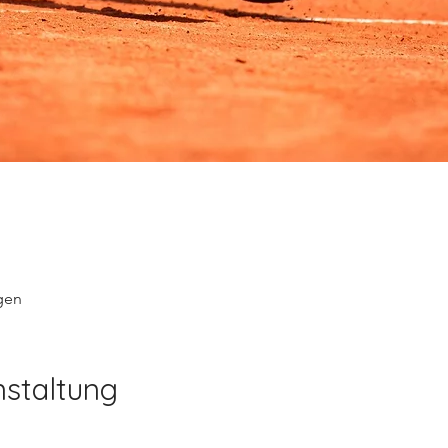
gen
nstaltung