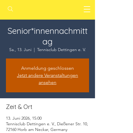
Senior*innennachmitt
ag
Sa., 13. Juni
  |  
Tennisclub Dettingen e. V.
Anmeldung geschlossen
Jetzt andere Veranstaltungen
ansehen
Zeit & Ort
13. Juni 2026, 15:00
Tennisclub Dettingen e. V., Dießener Str. 10,
72160 Horb am Neckar, Germany