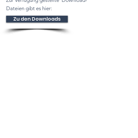
Zur Verfügung gestellte Download-
Dateien gibt es hier:
Zu den Downloads
Tennisclub
Dettingen e. V.
Dießener Str. 10
72160 Horb am Neckar
Baden-Württemberg
Deutschland
E-Mail:
info@tcdettingen.de
Impressum
Datenschutz