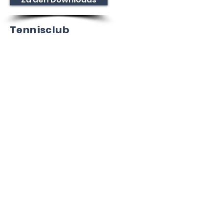
Tennisclub
Dettingen e. V.
Dießener Str. 10
72160 Horb am Neckar
Baden-Württemberg
Deutschland
E-Mail:
info@tcdettingen.de
Impressum
Datenschutz
© 2023 by TC
Dettingen