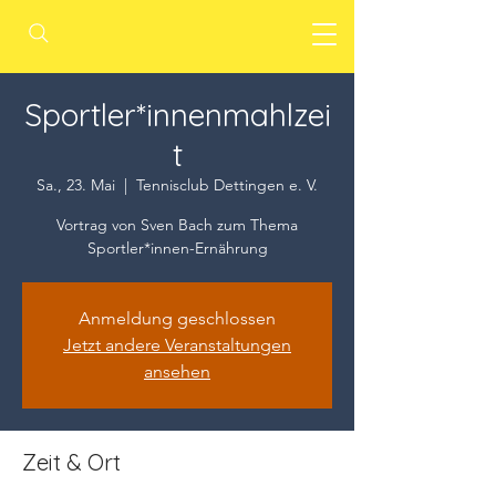
Sportler*innenmahlzei
t
Sa., 23. Mai
  |  
Tennisclub Dettingen e. V.
Vortrag von Sven Bach zum Thema
Sportler*innen-Ernährung
Anmeldung geschlossen
Jetzt andere Veranstaltungen
ansehen
Zeit & Ort