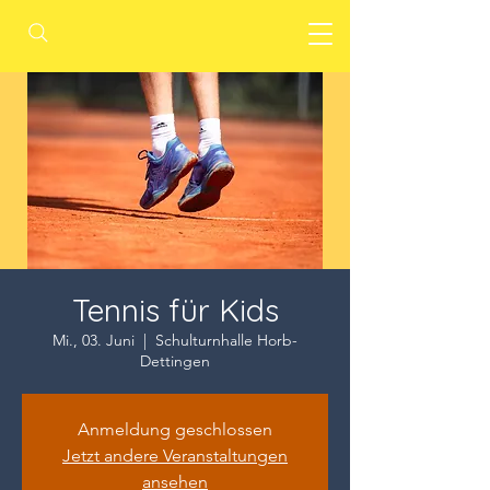
Tennis für Kids
Mi., 03. Juni
  |  
Schulturnhalle Horb-
Dettingen
Anmeldung geschlossen
Jetzt andere Veranstaltungen
ansehen