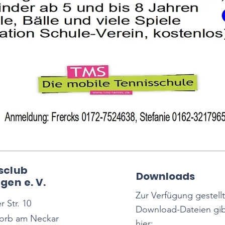
sclub
Downloads
gen e. V.
Zur Verfügung gestell
 Str. 10
Download-Dateien gib
orb am Neckar
hier: