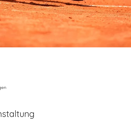
gen
nstaltung