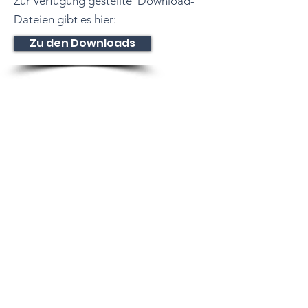
Zur Verfügung gestellte Download-
Dateien gibt es hier:
Zu den Downloads
Tennisclub
Dettingen e. V.
Dießener Str. 10
72160 Horb am Neckar
Baden-Württemberg
Deutschland
E-Mail:
info@tcdettingen.de
Impressum
Datenschutz