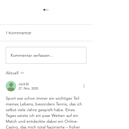
1 Kommentar
Kommentar verfassen...
Freitag, den 12.09.2025 –
Mittwoch, 10.09.
Partyabend und
langer Tennistag
Spannung pur auf den
Emotionen
Aktuell
Plätzen
Jack35
27. Nov. 2025
Sport war schon immer ein wichtiger Teil 
meines Lebens, besonders Tennis, das ich 
selbst viele Jahre gespielt habe. Eines 
Tages setzte ich ein paar Wetten auf ein 
Match und entdeckte dabei ein Online-
Casino, das mich total faszinierte – früher 