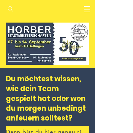
Du möchtest wissen,
wie dein Team
gespielt hat oder wen
du morgen unbedingt
anfeuern solltest?
Dann bist du hier genau richtig!