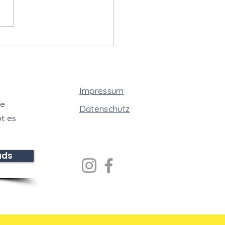
erstag, 11.09.2025 -
nende Spiele und
mungsvolle
enparty
Impressum
te
Datenschutz
t es
ads