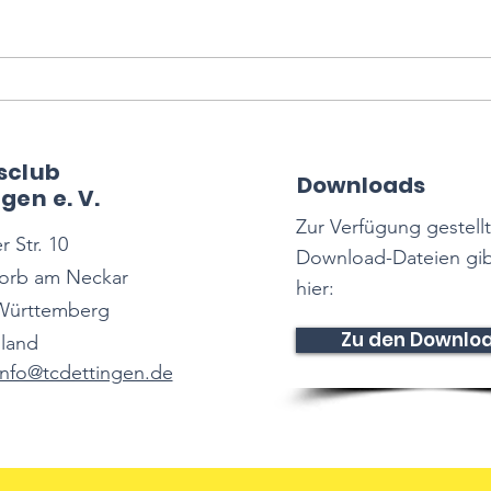
Freitag, den 12.09.2025 –
Donn
Partyabend und Spannung
span
pur auf den Plätzen
stim
Weiz
sclub
Downloads
gen e. V.
Zur Verfügung gestell
 Str. 10
Download-Dateien gib
orb am Neckar
hier:
Württemberg
Zu den Downlo
land
info@tcdettingen.de