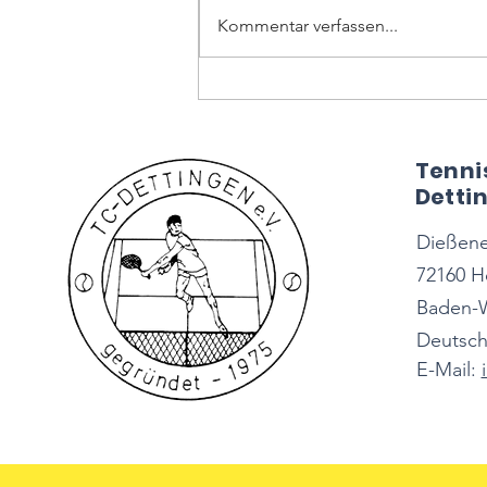
Kommentar verfassen...
Samstag, den 13.09.2025 –
Spannung pur und neue
Stadtmeister*innen
Tenni
Dettin
Dießener
72160 H
Baden-
Deutsch
E-Mail: